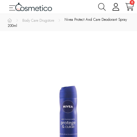
0
Toggle navigation
☰
Varemærker
Nivea Protect And Care Deodorant Spray
Body Care Drugstore
200ml
Parfumer
& Dufte
Rens
&
Bad
&
Krop
Hudpleje
Makeup