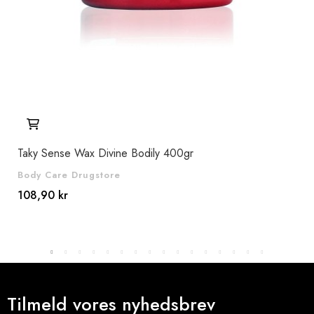
Taky Sense Wax Divine Bodily 400gr
Idc
Body Care Drugstore
Bod
108,90 kr
Vej
53,
Tilmeld vores nyhedsbrev