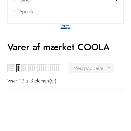
Hår
Apotek
Gaver
Sun
Varer af mærket COOLA
Parapharmacy
Mest populære
Mænd

Viser 1-3 af 3 element(er)