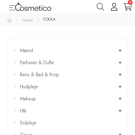
0
Toggle navigation
☰
Varemærker
COOLA
Mærker
Parfumer
& Dufte
Mænd
Rens
Parfumer & Dufte
&
Bad
Rens & Bad & Krop
&
Hudpleje
Krop
Makeup
Hudpleje
Hår
Solpleje
Makeup
Gaver