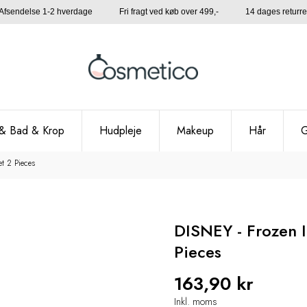
Afsendelse 1-2 hverdage Fri fragt ved køb over 499,- 14 dages returre
& Bad & Krop
Hudpleje
Makeup
Hår
G
t 2 Pieces
DISNEY - Frozen I
Pieces
163,90 kr
Inkl. moms