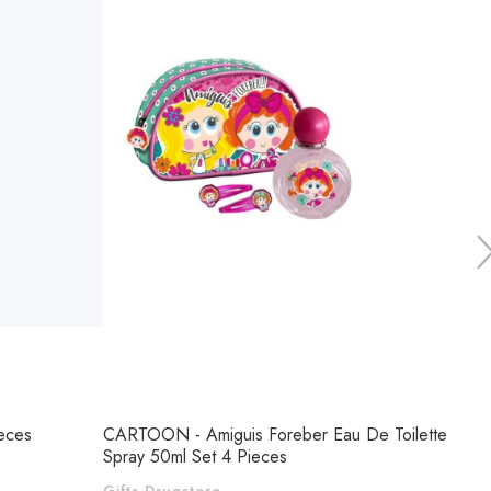
ieces
CARTOON - Amiguis Foreber Eau De Toilette
Beter
Spray 50ml Set 4 Pieces
Gifts
Gifts Drugstore