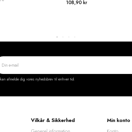
108,90 kr
kan afmelde dig vores nyhedsbrev til enhver tid.
Vilkår & Sikkerhed
Min konto
Generel information
Konto