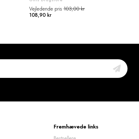
438,
Vejledende pris
103,00 kr
108,90 kr
Fremhævede links
Bestsellere