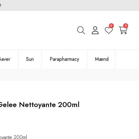
t
0
0
aver
Sun
Parapharmacy
Mænd
 Gelee Nettoyante 200ml
toyante 200ml