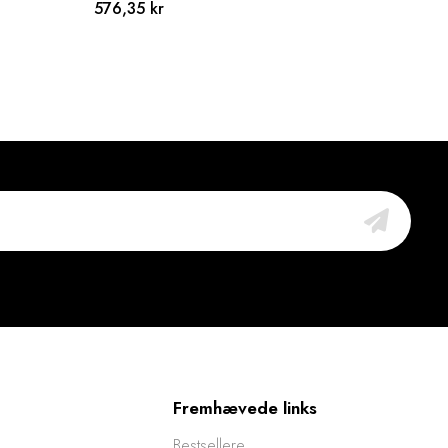
576,35 kr
172,
Fremhævede links
Bestsellere