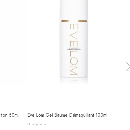
otion 50ml
Eve Lom Gel Baume Démaquillant 100ml
MÁDA
Hydra
Hudpleje
Hudp