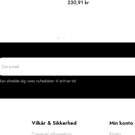
230,91 kr
kan afmelde dig vores nyhedsbrev til enhver tid.
Vilkår & Sikkerhed
Min konto
Generel information
Konto