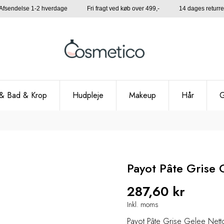
Afsendelse 1-2 hverdage Fri fragt ved køb over 499,- 14 dages returre
& Bad & Krop
Hudpleje
Makeup
Hår
G
Payot Pâte Grise
287,60 kr
Inkl. moms
Payot Pâte Grise Gelee Net