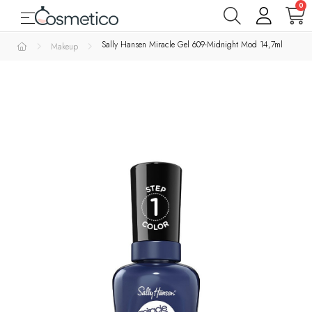
0
Toggle navigation
☰
Varemærker
Sally Hansen Miracle Gel 609-Midnight Mod 14,7ml
Makeup
Parfumer
& Dufte
Rens
&
Bad
&
Krop
Hudpleje
Makeup