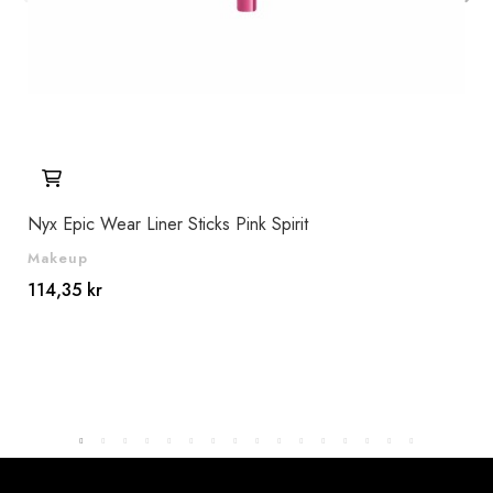
Nyx Epic Wear Liner Sticks Pink Spirit
Nyx
Makeup
Ma
114,35 kr
114