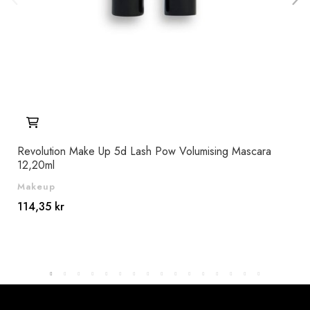
Revolution Make Up 5d Lash Pow Volumising Mascara
Rev
12,20ml
Con
Makeup
Ma
114,35 kr
60,