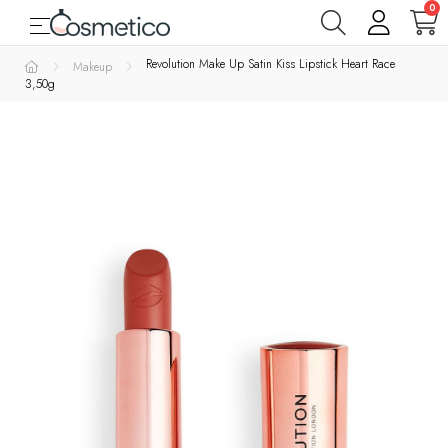
0
Toggle navigation
☰
Varemærker
Revolution Make Up Satin Kiss Lipstick Heart Race
Makeup
3,50g
Parfumer
& Dufte
Rens
&
Bad
&
Krop
Hudpleje
Makeup