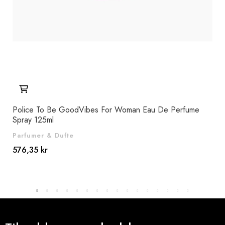
Police To Be GoodVibes For Woman Eau De Perfume
Eli
Spray 125ml
100
Parfumer & Dufte
Par
576,35 kr
634