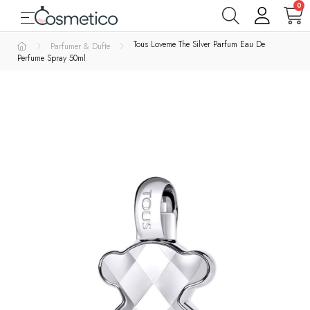
0
Toggle navigation
☰
Varemærker
Tous Loveme The Silver Parfum Eau De
Parfumer & Dufte
Perfume Spray 50ml
Parfumer
& Dufte
Rens
&
Bad
&
Krop
Hudpleje
Makeup