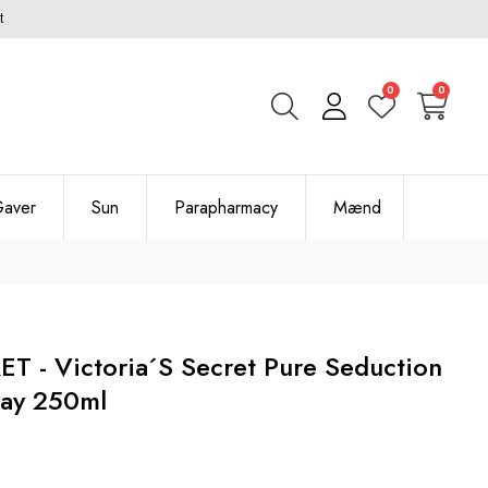
t
0
0
aver
Sun
Parapharmacy
Mænd
T - Victoria´s Secret Pure Seduction
ray 250ml