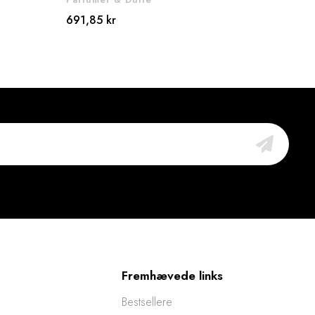
691,85 kr
Vejle
172,
Fremhævede links
Bestsellere