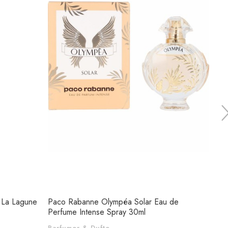
 La Lagune
Paco Rabanne Olympéa Solar Eau de
Alyss
Perfume Intense Spray 30ml
25ml
Parfumer & Dufte
Parf