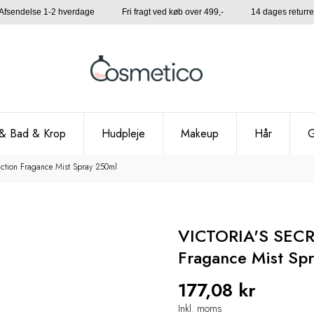
Afsendelse 1-2 hverdage Fri fragt ved køb over 499,- 14 dages returre
& Bad & Krop
Hudpleje
Makeup
Hår
G
uction Fragance Mist Spray 250ml
VICTORIA'S SECRE
Fragance Mist Sp
177,08 kr
Inkl. moms