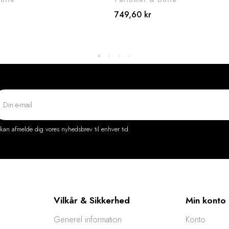
749,60 kr
kan afmelde dig vores nyhedsbrev til enhver tid.
Vilkår & Sikkerhed
Min konto
Generel information
Konto