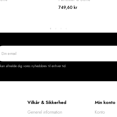
749,60 kr
kan afmelde dig vores nyhedsbrev til enhver tid.
Vilkår & Sikkerhed
Min konto
Generel information
Konto