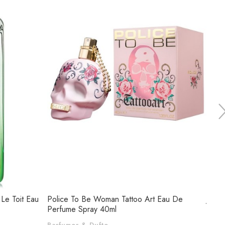
Le Toit Eau
Police To Be Woman Tattoo Art Eau De
Jesu
Perfume Spray 40ml
Toile
Parfumer & Dufte
Parf