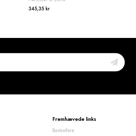
345,35 kr
542,
Fremhævede links
Bestsellere