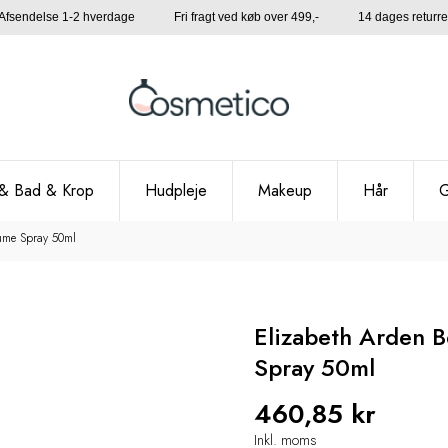
Afsendelse 1-2 hverdage Fri fragt ved køb over 499,- 14 dages returre
& Bad & Krop
Hudpleje
Makeup
Hår
G
ume Spray 50ml
Elizabeth Arden 
Spray 50ml
460,85 kr
Inkl. moms