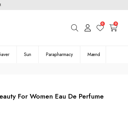
t
0
0
aver
Sun
Parapharmacy
Mænd
Beauty For Women Eau De Perfume