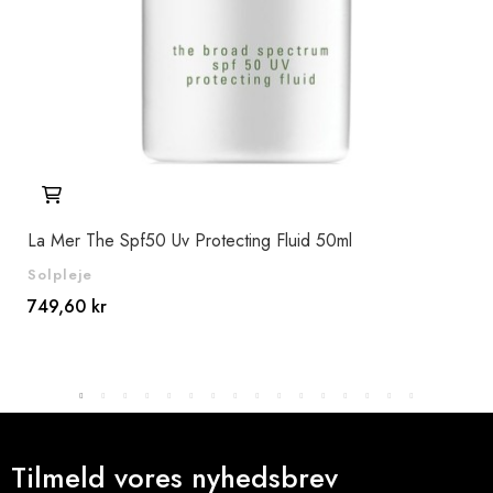
La Mer The Spf50 Uv Protecting Fluid 50ml
Lan
Solpleje
Sol
749,60 kr
345
Tilmeld vores nyhedsbrev