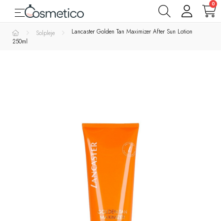
0
Toggle navigation
☰
Varemærker
Lancaster Golden Tan Maximizer After Sun Lotion
Solpleje
250ml
Parfumer
& Dufte
Rens
&
Bad
&
Krop
Hudpleje
Makeup