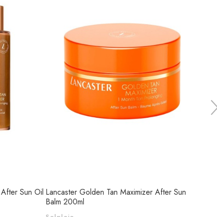
After Sun Oil
Lancaster Golden Tan Maximizer After Sun
Lanca
Balm 200ml
175m
Solpleje
Solpl