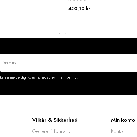
403,10 kr
kan afmelde dig vores nyhedsbrev til enhver tid.
Vilkår & Sikkerhed
Min konto
Generel information
Konto