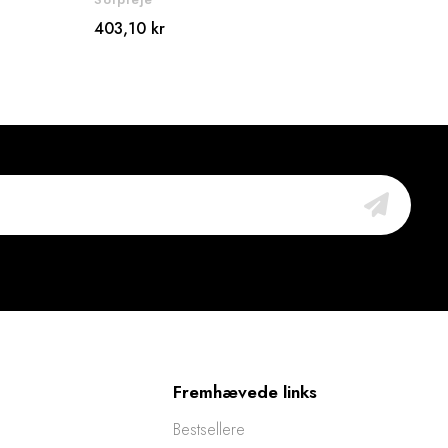
403,10 kr
345,
Fremhævede links
Bestsellere