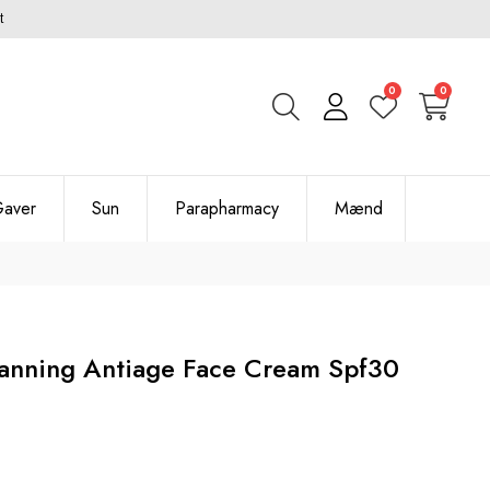
t
0
0
aver
Sun
Parapharmacy
Mænd
 Tanning Antiage Face Cream Spf30