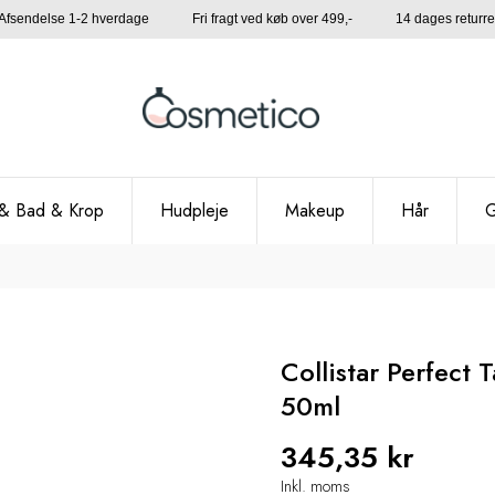
Afsendelse 1-2 hverdage Fri fragt ved køb over 499,- 14 dages returre
& Bad & Krop
Hudpleje
Makeup
Hår
G
Collistar Perfect
50ml
345,35 kr
Inkl. moms