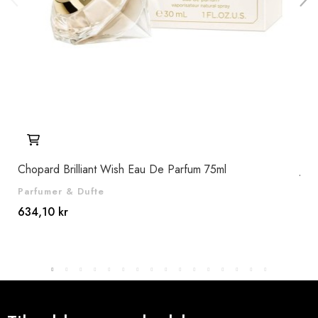
Chopard Brilliant Wish Eau De Parfum 75ml
Jui
Parfumer & Dufte
Par
634,10 kr
922