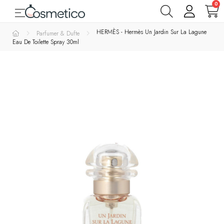
0
Toggle navigation
☰
Varemærker
HERMÈS - Hermès Un Jardin Sur La Lagune
Parfumer & Dufte
Eau De Toilette Spray 30ml
Parfumer
& Dufte
Rens
&
Bad
&
Krop
Hudpleje
Makeup