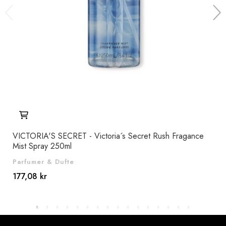
VICTORIA'S SECRET - Victoria´s Secret Rush Fragance
CO
Mist Spray 250ml
Per
Parfumer & Dufte
Par
177,08 kr
818