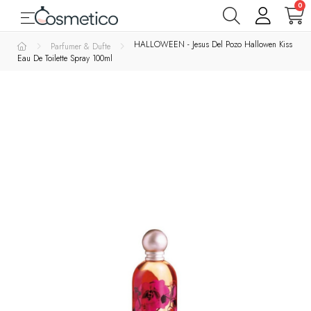
0
Toggle navigation
☰
Varemærker
HALLOWEEN - Jesus Del Pozo Hallowen Kiss
Parfumer & Dufte
Eau De Toilette Spray 100ml
Parfumer
& Dufte
Rens
&
Bad
&
Krop
Hudpleje
Makeup